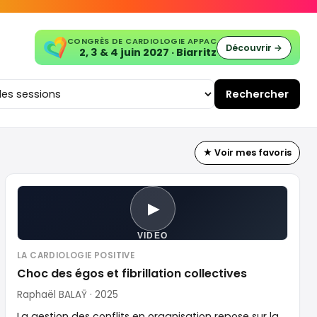
CONGRÈS DE CARDIOLOGIE APPAC
Découvrir →
2, 3 & 4 juin 2027 · Biarritz
Rechercher
★ Voir mes favoris
▶
VIDEO
LA CARDIOLOGIE POSITIVE
Choc des égos et fibrillation collectives
Raphaël BALAŸ · 2025
La gestion des conflits en organisation repose sur la